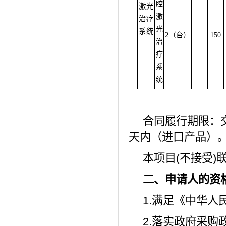
腔
激光
激
治疗
光
系统
2
（台）
150
治
疗
系
统
合同履行期限：
天内（进口产品）
本项目
(不接受)
二、申请人的资
1.满足《中华
2.落实政府采