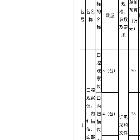
单价
标
规
预算
包
包名
的
格、
数量
号
称
名
参数
（万
称
及要
元）
求
口
腔
观
3（台）
50
察
仪
口腔
观察
口
仪、
内
口内
扫
4（台）
28
详见
扫描
描
1
采购
仪、
仪
文件
面部