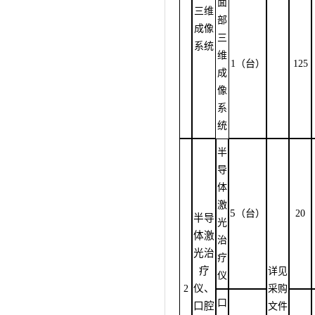
面
三维
部
成像
三
系统
维
1（台）
125
成
像
系
统
半
导
体
激
5
（台）
20
半导
光
体激
治
光治
疗
疗
详见
仪
仪、
2
采购
口
口腔
文件