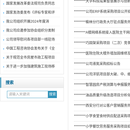
********大学科技成果智慧展示
国家发展改革委法规司负责同志
********公司ERP系统采购项目公
国家发改委发布《评标专家和评
我公司组织开展2024年度消
********榆林分行政务大厅驻点服
我公司应邀参加协会组织分类制
********A楼网络系统接入医院主
公司领导慰问各项目部一线驻场
********巧固架采购项目（二次）
中国工程咨询协会发布关于《全
********医院住院大楼外墙加固
关于规范全市房屋市政工程项目
********公司液氮采购招标公告
关于进一步加强建筑施工现场移
********公司洋钒项目部大破、
搜索
********智慧园房产税测算与申报
********油品质量升级改造项目分
********西安分行对公客户营销服
********小学食堂食材供应配送采
********小学餐饮劳务服务采购项